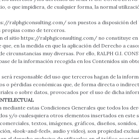
tio, o que impidiera, de cualquier forma, la normal utilizació
ps://ralphgiconsulting.com/ son puestos a disposición de
 propias como de terceros.
n el sitio https://ralphgiconsulting.com/ no constituye e
e que, en la medida en que la aplicación del Derecho a cas
 de circunstancias muy diversas. Por ello, RALPH G.I. CON
 base de la información recogida en los Contenidos sin ob
rá responsable del uso que terceros hagan de la informac
os o pérdidas económicas que, de forma directa o indirec
iales o sobre datos, provocados por el uso de dicha info
 INTELECTUAL
a mediante estas Condiciones Generales que todos los der
idos y/o cualesquiera otros elementos insertados en este si
omerciales, textos, imágenes, gráficos, diseños, sonidos,
ación, «look-and-feel», audio y vídeo), son propiedad exc
en el derecho exclusivo de utilizarlos en el tráfico económ