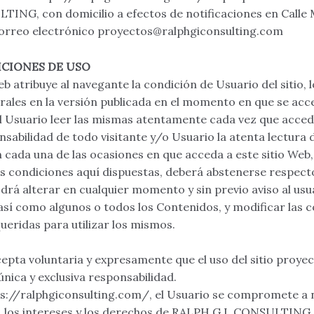
TING, con domicilio a efectos de notificaciones en Calle
correo electrónico proyectos@ralphgiconsulting.com
ICIONES DE USO
eb atribuye al navegante la condición de Usuario del sitio, l
les en la versión publicada en el momento en que se acce
suario leer las mismas atentamente cada vez que acceda 
sabilidad de todo visitante y/o Usuario la atenta lectura 
cada una de las ocasiones en que acceda a este sitio Web, 
s condiciones aquí dispuestas, deberá abstenerse respecto 
 alterar en cualquier momento y sin previo aviso al usuar
 así como algunos o todos los Contenidos, y modificar las 
ueridas para utilizar los mismos.
cepta voluntaria y expresamente que el uso del sitio proy
única y exclusiva responsabilidad.
https://ralphgiconsulting.com/, el Usuario se compromete a
, los intereses y los derechos de RALPH G.I. CONSULTING 