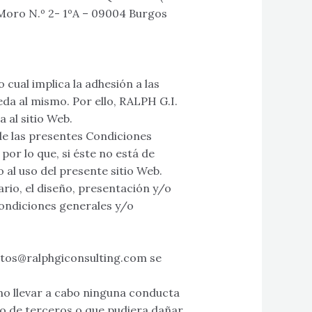
 Moro N.º 2- 1ºA – 09004 Burgos
o cual implica la adhesión a las
da al mismo. Por ello, RALPH G.I.
al sitio Web.
de las presentes Condiciones
por lo que, si éste no está de
al uso del presente sitio Web.
io, el diseño, presentación y/o
condiciones generales y/o
ectos@ralphgiconsulting.com se
 no llevar a cabo ninguna conducta
o de terceros o que pudiera dañar,