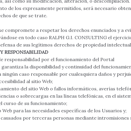
os, así como su modificación, alteración, o descompilación.
into de los expresamente permitidos, será necesario obte
echos de que se trate.
 se compromete a respetar los derechos enunciados y a evi
rvándose en todo caso RALPH G.I. CONSULTING el ejercici
efensa de sus legítimos derechos de propiedad intelectual 
 Y RESPONSABILIDAD
 de responsabilidad por el funcionamiento del Portal
rantiza la disponibilidad y continuidad del funcionamien
ningún caso responsable por cualesquiera daños y perjuic
ccesibilidad al sitio Web;
amiento del sitio Web o fallos informáticos, averías telef
encias o sobrecargas en las líneas telefónicas, en el siste
el curso de su funcionamiento;
io Web para las necesidades específicas de los Usuarios y;
causados por terceras personas mediante intromisiones n