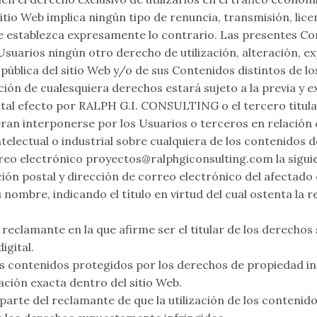
itio Web implica ningún tipo de renuncia, transmisión, licen
se establezca expresamente lo contrario. Las presentes Co
 Usuarios ningún otro derecho de utilización, alteración, e
pública del sitio Web y/o de sus Contenidos distintos de l
ción de cualesquiera derechos estará sujeto a la previa y 
tal efecto por RALPH G.I. CONSULTING o el tercero titula
ran interponerse por los Usuarios o terceros en relación 
electual o industrial sobre cualquiera de los contenidos d
rreo electrónico proyectos@ralphgiconsulting.com la sigui
ión postal y dirección de correo electrónico del afectado 
nombre, indicando el título en virtud del cual ostenta la r
 reclamante en la que afirme ser el titular de los derecho
igital.
los contenidos protegidos por los derechos de propiedad i
ación exacta dentro del sitio Web.
arte del reclamante de que la utilización de los contenidos